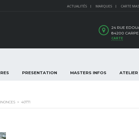
ACTUALITÉS
MARQUES
CARTE MA
24 RUE EDOU
84200 CARPE
CARTE
IRES
PRESENTATION
MASTERS INFOS
ATELIER
NNONCES
>
40771