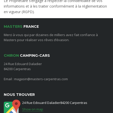
Le Propriétaire s’engage à respecter la confidentialité de vos
informations et à les traiter conformément à la réglementation
en vigueur (RGPD).
MASTERS
FRANCE
Merci à vous qui par dizaines de milliers avez fait confiance à
Masters pour réaliser vos rêves d’évasion.
CHIRON
CAMPING-CARS
24 Rue Edouard Daladier
84200 Carpentras
Email : magasin@masters-carpentras.com
NOUS TROUVER
24 Rue Edouard Daladier84200 Carpentras
Show on map