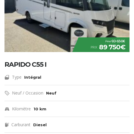
93 650€
Prix
89 750€
PRIX
RAPIDO C55 I
Type
Intégral
Neuf / Occasion
Neuf
Kilomètre
10 km
Carburant
Diesel