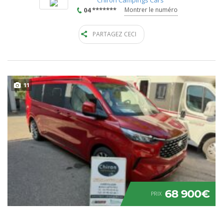
04 *******
Montrer le numéro
PARTAGEZ CECI
11
68 900€
PRIX