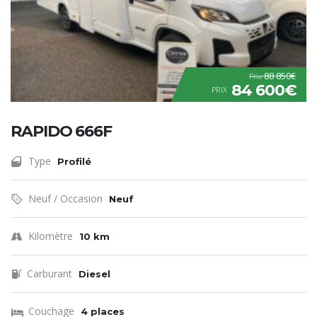
88 850€
Prix
84 600€
PRIX
RAPIDO 666F
Type
Profilé
Neuf / Occasion
Neuf
Kilomètre
10 km
Carburant
Diesel
Couchage
4 places