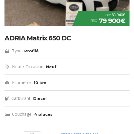
83 940€
Prix
79 900€
PRIX
ADRIA Matrix 650 DC
Type
Profilé
Neuf / Occasion
Neuf
Kilomètre
10 km
Carburant
Diesel
Couchage
4 places
Chiron Campings Cars